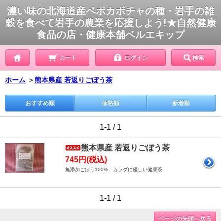
濃い味の北海道産ペポカボチャの種・岩手の雑
穀を食べて岩手の農業を応援しよう!★自然健康
食品の店・健康本舗ベルエキップ
カート
ログイン
検索
ホーム
＞
熊本県産 若返りごぼう茶
おすすめ順
価格順
新着順
1-1 / 1
熊本県産 若返りごぼう茶
745円(税込)
無添加ごぼう100% カラダに優しい健康茶
1-1 / 1
ページの先頭へ戻る