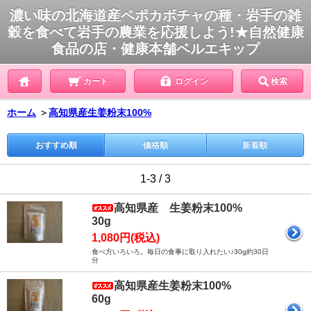
濃い味の北海道産ペポカボチャの種・岩手の雑
穀を食べて岩手の農業を応援しよう!★自然健康
食品の店・健康本舗ベルエキップ
カート
ログイン
検索
ホーム
＞
高知県産生姜粉末100%
おすすめ順
価格順
新着順
1-3 / 3
高知県産 生姜粉末100%
30g
1,080円(税込)
食べ方いろいろ。毎日の食事に取り入れたい♪30g約30日
分
高知県産生姜粉末100%
60g