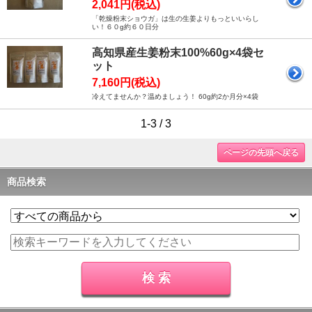
2,041円(税込)
「乾燥粉末ショウガ」は生の生姜よりもっといいらし
い！６０g約６０日分
高知県産生姜粉末100%60g×4袋セ
ット
7,160円(税込)
冷えてませんか？温めましょう！ 60g約2か月分×4袋
1-3 / 3
ページの先頭へ戻る
商品検索