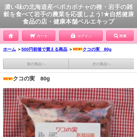
濃い味の北海道産ペポカボチャの種・岩手の雑
穀を食べて岩手の農業を応援しよう!★自然健康
食品の店・健康本舗ベルエキップ
カート
ログイン
検索
ホーム
＞
500円前後で買える商品
＞
クコの実 80g
前の商品へ
次の商品へ
クコの実 80g