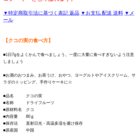
▼特定商取引法に基づく表記 返品
▼お支払 配送 送料
▼メ
ール
【クコの実の食べ方】
■1日7gをよくかんで食べましょう。一度に大量に食べすぎないよう注意
しましょう
■お酒のおつまみ、お茶うけ、おやつ、ヨーグルトやアイスクリーム、サ
ラダのトッピング、手作りケーキに☆
■品名 クコの実
■名称 ドライフルーツ
■原材料名 クコ
■内容量 80ｇ
■保存法 直射日光・高温多湿を避け保存
■原産国 中国